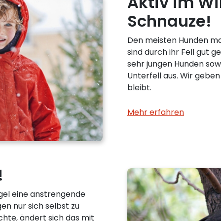
Aktiv im Wi
Schnauze!
Den meisten Hunden mac
sind durch ihr Fell gut g
sehr jungen Hunden sowi
Unterfell aus. Wir geben
bleibt.
Mehr erfahren
!
gel eine anstrengende
en nur sich selbst zu
te, ändert sich das mit