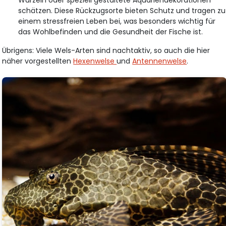
Wurzeln oder speziell gestaltete Aquariendekorationen
schätzen. Diese Rückzugsorte bieten Schutz und tragen zu
einem stressfreien Leben bei, was besonders wichtig für
das Wohlbefinden und die Gesundheit der Fische ist.
Übrigens: Viele Wels-Arten sind nachtaktiv, so auch die hier
näher vorgestellten
Hexenwelse
und
Antennenwelse
.