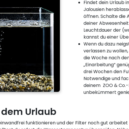
Findet dein Urlaub 
Jalousien herablas
öffnen. Schalte die 
deiner Abwesenheit 
Leuchtdauer der (
kannst du einer Üb
Wenn du dazu neigst
verlassen zu wollen,
die Woche nach dem
„Einarbeitung“ genü
drei Wochen den Fut
Notwendige und fach
deinem ZOO & Co.-F
unbekümmert genie
dem Urlaub
inwandfrei funktionieren und der Filter noch gut arbeitet