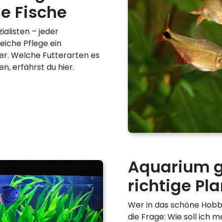
ne Fische
alisten – jeder
reiche Pflege ein
er. Welche Futterarten es
en, erfährst du hier.
Aquarium ge
richtige P
Wer in das schöne Hobby 
die Frage: Wie soll ich